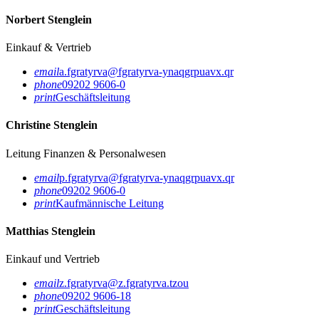
Norbert Stenglein
Einkauf & Vertrieb
email
a.fgratyrva@fgratyrva-ynaqgrpuavx.qr
phone
09202 9606-0
print
Geschäftsleitung
Christine Stenglein
Leitung Finanzen & Personalwesen
email
p.fgratyrva@fgratyrva-ynaqgrpuavx.qr
phone
09202 9606-0
print
Kaufmännische Leitung
Matthias Stenglein
Einkauf und Vertrieb
email
z.fgratyrva@z.fgratyrva.tzou
phone
09202 9606-18
print
Geschäftsleitung