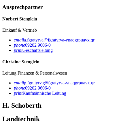
Ansprechpartner
Norbert Stenglein
Einkauf & Vertrieb
email
a.fgratyrva@fgratyrva-ynaqgrpuavx.qr
phone
09202 9606-0
print
Geschäftsleitung
Christine Stenglein
Leitung Finanzen & Personalwesen
email
p.fgratyrva@fgratyrva-ynaqgrpuavx.qr
phone
09202 9606-0
print
Kaufmännische Leitung
H. Schoberth
Landtechnik